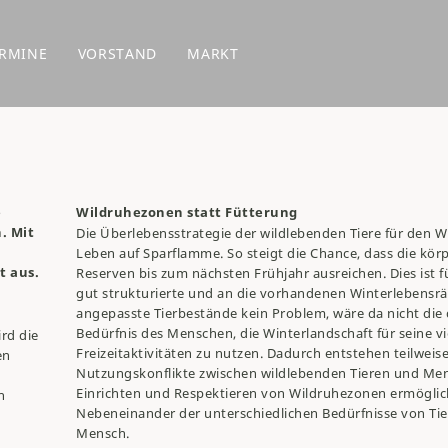
RMINE
VORSTAND
MARKT
e
Wildruhezonen statt Fütterung
. Mit
Die Überlebensstrategie der wildlebenden Tiere für den Wi
Leben auf Sparflamme. So steigt die Chance, dass die kör
t aus.
Reserven bis zum nächsten Frühjahr ausreichen. Dies ist 
gut strukturierte und an die vorhandenen Winterlebens
angepasste Tierbestände kein Problem, wäre da nicht die
Bedürfnis des Menschen, die Winterlandschaft für seine vi
rd die
Freizeitaktivitäten zu nutzen. Dadurch entstehen teilweis
en
Nutzungskonflikte zwischen wildlebenden Tieren und Men
Einrichten und Respektieren von Wildruhezonen ermöglic
n
Nebeneinander der unterschiedlichen Bedürfnisse von Ti
Mensch.