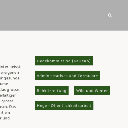
Hegekommission (KaHeKo)
nter heisst:
pereigenen
Administratives und Formulare
für gesunde,
räume
 das grosse
Rehkitzrettung
Wild und Winter
elfältigen
e grosse
Hege - Öffentlichkeitsarbeit
sch. Das
ht ein
er und