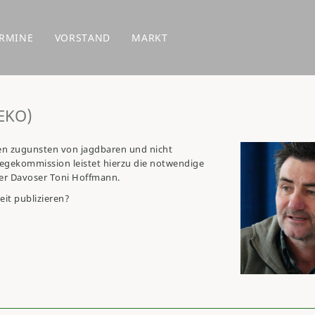
RMINE
VORSTAND
MARKT
EKO)
den zugunsten von jagdbaren und nicht
egekommission leistet hierzu die notwendige
der Davoser Toni Hoffmann.
eit publizieren?