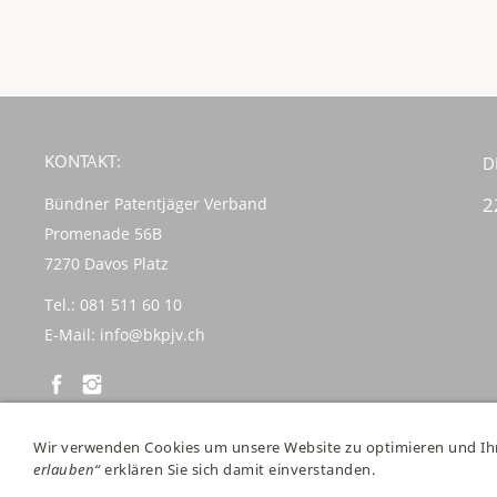
KONTAKT:
D
2
Bündner Patentjäger Verband
Promenade 56B
7270 Davos Platz
Tel.: 081 511 60 10
E-Mail:
info@bkpjv.ch
Wir verwenden Cookies um unsere Website zu optimieren und I
Cookie Einstellungen
/
Datenschutz
/
Impressum
©Copyright 20
26
Pate
erlauben“
erklären Sie sich damit einverstanden.