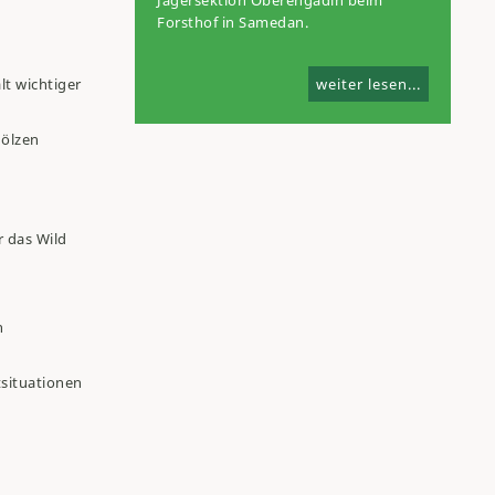
Jägersektion Oberengadin beim
Forsthof in Samedan.
weiter lesen...
lt wichtiger
hölzen
 das Wild
n
situationen