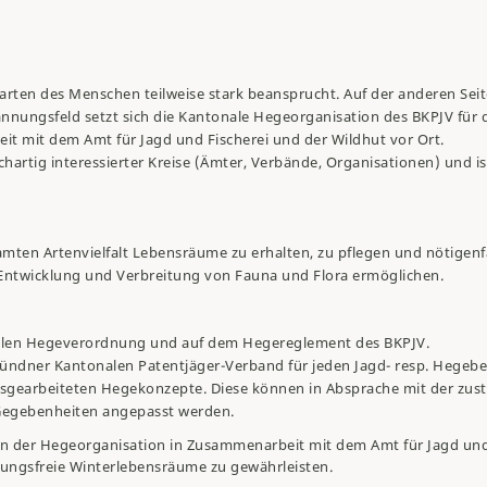
rten des Menschen teilweise stark beansprucht. Auf der anderen Seit
nnungsfeld setzt sich die Kantonale Hegeorganisation des BKPJV für 
it mit dem Amt für Jagd und Fischerei und der Wildhut vor Ort.
chartig interessierter Kreise (Ämter, Verbände, Organisationen) und is
samten Artenvielfalt Lebensräume zu erhalten, zu pflegen und nötigenfa
 Entwicklung und Verbreitung von Fauna und Flora ermöglichen.
onalen Hegeverordnung und auf dem Hegereglement des BKPJV.
ündner Kantonalen Patentjäger-Verband für jeden Jagd- resp. Hegebez
gearbeiteten Hegekonzepte. Diese können in Absprache mit der zus
 Gegebenheiten angepasst werden.
n der Hegeorganisation in Zusammenarbeit mit dem Amt für Jagd und
ngsfreie Winterlebensräume zu gewährleisten.