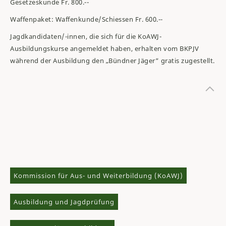
Gesetzeskunde Fr.
8
00.--
Waffenpaket: Waffenkunde/Schiessen Fr.
6
00.--
Jagdkandidaten/-innen, die sich für die KoAWJ-
Ausbildungskurse angemeldet haben, erhalten vom BKPJV
während der Ausbildung den „Bündner Jäger“ gratis zugestellt.
Kommission für Aus- und Weiterbildung (KoAWJ)
Ausbildung und Jagdprüfung