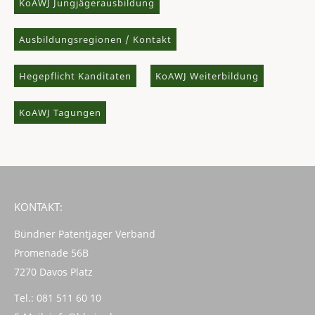
KoAWJ Jungjägerausbildung
Ausbildungsregionen / Kontakt
Hegepflicht Kanditaten
KoAWJ Weiterbildung
KoAWJ Tagungen
KONTAKT:
Bündner Patentjäger Verband
Promenade 56B
7270 Davos Platz
Tel.: 081 511 60 10