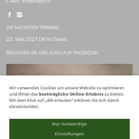
E-Mail:
info@bkpjv.ch
DIE NÄCHSTEN TERMINE:
22. Mai 2027 DV in Davos
BESUCHEN SIE UNS AUCH AUF FACEBOOK:
Wir verwenden Cookies um unsere Website zu optimieren
und Ihnen das
bestmögliche Online-Erlebnis
zu bieten.
Mit dem Klick auf
„Alle erlauben“
erklären Sie sich damit
einverstanden.
Nur notwendige
Einstellungen
Cookie Einstellungen
/
Datenschutz
/
Impressum
©Copyright 20
26