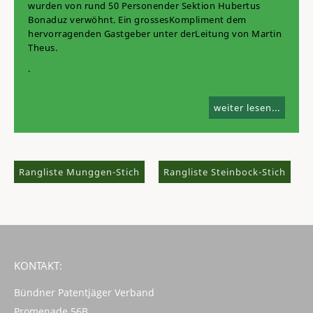
wurden von rund 50 Personen
der Sektion Hubertus
Bonaduz verwöhnt. Ein grosses
Kompliment dem
hervorragenden Gastgeber unter der
Leitung von Martin
Theus.
.
weiter lesen...
Rangliste Munggen-Stich
Rangliste Steinbock-Stich
KONTAKT:
Bündner Patentjäger Verband
Promenade 56B