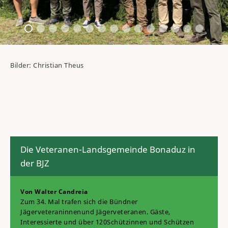
Bilder: Christian Theus
Die Veteranen-Landsgemeinde Bonaduz in
der BJZ
Von Walter Candreia
Zum 34. Mal trafen sich die Bündner
Jägerveteraninnen
und Jägerveteranen. Gäste,
Interessierte und über 120
Schützinnen und Schützen