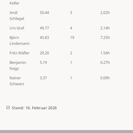
Keller
Andi
50.44
3
2.02h
Schlegel
Urs Graf
49.77
4
2.14h
Björn
45.83
19
7.25h
Lindemann
Fritz Wäfler
20.20
2
1.54h
Benjamin
5.19
1
0.27h
Nagy
Rainer
3.37
1
0.09h
Schwarz
Stand: 10. Februar 2026