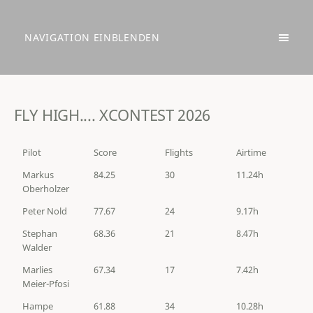
NAVIGATION EINBLENDEN
FLY HIGH.... XCONTEST 2026
Pilot
Score
Flights
Airtime
Markus
84.25
30
11.24h
Oberholzer
Peter Nold
77.67
24
9.17h
Stephan
68.36
21
8.47h
Walder
Marlies
67.34
17
7.42h
Meier-Pfosi
Hampe
61.88
34
10.28h